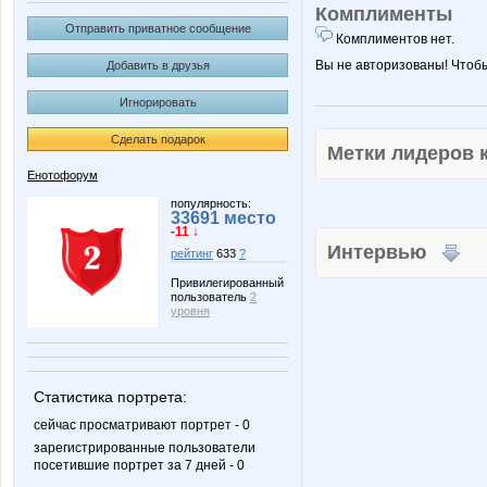
Комплименты
Отправить приватное сообщение
Комплиментов нет.
Вы не авторизованы! Чтоб
Добавить в друзья
Игнорировать
Сделать подарок
Метки лидеров
Енотофорум
популярность:
33691 место
-11 ↓
Интервью
рейтинг
633
?
Привилегированный
пользователь
2
уровня
Статистика портрета:
сейчас просматривают портрет - 0
зарегистрированные пользователи
посетившие портрет за 7 дней - 0