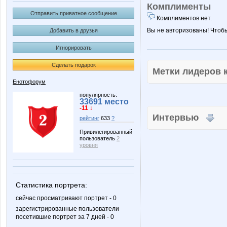
Комплименты
Отправить приватное сообщение
Комплиментов нет.
Вы не авторизованы! Чтоб
Добавить в друзья
Игнорировать
Сделать подарок
Метки лидеров
Енотофорум
популярность:
33691 место
-11 ↓
Интервью
рейтинг
633
?
Привилегированный
пользователь
2
уровня
Статистика портрета:
сейчас просматривают портрет - 0
зарегистрированные пользователи
посетившие портрет за 7 дней - 0